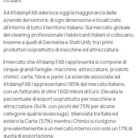
cittadini.
Ad AfidampFAB aderisce oggi la maggioranza delle
aziende del settore, di ogni dimensione e localizzate
all’interno di tutto il territorio italiano. Sul mercato globale
del cleaning professionale i fabbricanti italiani si collocano,
insieme a quelli di Germania e Stati Uniti, tra i primi
produttori soprattutto di macchine ed attrezzature.
Il mercato che Afidamp FAB rappresenta si compone di
cinque grandi famiglie: macchine, attrezzature, prodotti
chimici, carta, fibre e panni. Le aziende associate ad
AfidampFAB rappresentano l’85% del mercato italiano,
con un fatturato di oltre 1.600 milioni di Euro. Elevata la
percentuale di export soprattutto per macchine e
attrezzature (64%, con picchi del 75% per alcune
categorie quali le lavasciuga), bilanciata tra Italia ed
estero la Carta (57%) mentre i Chimici si rivolgono
prevalentemente a un mercato interno con solo un 17% di
quota di esportazione.