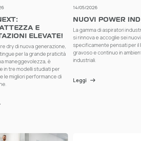
26
14/05/2026
NEXT:
NUOVI POWER IND
ATTEZZA E
La gamma di aspiratori industria
AZIONI ELEVATE!
si rinnova e accoglie sei nuovi
specificamente pensati per il 
ore dry di nuova generazione,
gravoso e continuo in ambient
tingue per la grande praticità
industriali.
ema maneggevolezza, è
e in tre modelli studiati per
e le migliori performance di
Leggi
ne.