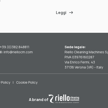
Leggi
+39.(0)382.848811
Sede legale:
l:
info@riellocm.com
Riello Cleaning Machines S.
P.IVA 03976160287
Via Enrico Fermi, 43
37136 Verona (VR) - Italy
 Policy
|
Cookie Policy
A brand of