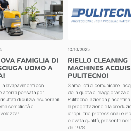
25
10/10/2025
OVA FAMIGLIA DI
RIELLO CLEANING
SCIUGA UOMO A
MACHINES ACQUIS
A!
PULITECNO!
 la lavapavimenti con
Siamo lieti di comunicare l’ac
 a terra pensata per
della quota di maggioranza di
isultati di pulizia insuperabili
Pulitecno, azienda piacentina
ma semplicità e
la progettazione e la produzi
volezza!
idropulitrici professionali e ind
elevata qualità, presente nel
dal 1978.