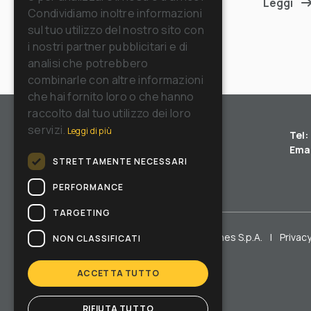
Leggi
GERMAN
Condividiamo inoltre informazioni
sul tuo utilizzo del nostro sito con
SPANISH
i nostri partner pubblicitari e di
RUSSIAN
analisi che potrebbero
combinarle con altre informazioni
che hai fornito loro o che hanno
raccolto dal tuo utilizzo dei loro
servizi.
Leggi di più
Tel:
Emai
STRETTAMENTE NECESSARI
PERFORMANCE
TARGETING
Copyright © Riello Cleaning Machines S.p.A.
|
Privacy
NON CLASSIFICATI
ACCETTA TUTTO
RIFIUTA TUTTO