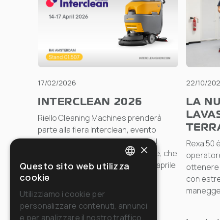
17/02/2026
22/10/20
INTERCLEAN 2026
LA NU
LAVA
Riello Cleaning Machines prenderà
TERR
parte alla fiera Interclean, evento
internazionale di riferimento per il
Rexa 50 è
×
settore della pulizia professionale, che
operatore
si terrà ad Amsterdam dal 14 al 17 aprile
Questo sito web utilizza
ottenere r
ITALIAN
cookie
2026.
con estre
ENGLISH
manegge
Utilizziamo i cookie per
personalizzare contenuti, annunci
FRENCH
Leggi
e per analizzare il nostro traffico.