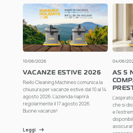
10/06/2026
04/06/20
VACANZE ESTIVE 2026
AS 5 
COMP
Riello Cleaning Machines comunica la
PREST
chiusura per vacanze estive dal 10 al 14
agosto 2026. L’azienda riaprirà
L’aspirat
regolarmente il 17 agosto 2026.
che si dis
Buone vacanze!
e l’estr
disponibil
assicurar
Leggi