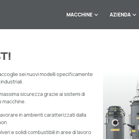
MACCHINE
AZIENDA
T!
e accoglie sei nuovi modelli specificamente
ndustriali.
e massima sicurezza grazie ai sistemi di
lle macchine.
avorare in ambienti caratterizzati dalla
 non
eri e solidi combustibili in aree di lavoro