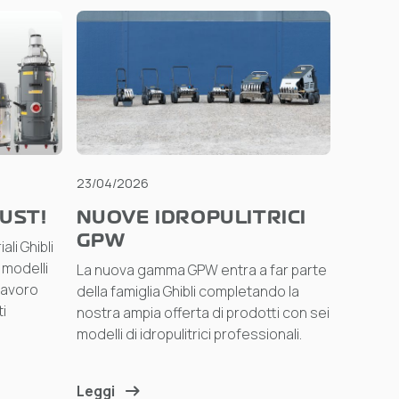
23/04/2026
UST!
NUOVE IDROPULITRICI
GPW
li Ghibli
 modelli
La nuova gamma GPW entra a far parte
lavoro
della famiglia Ghibli completando la
i
nostra ampia offerta di prodotti con sei
modelli di idropulitrici professionali.
Leggi