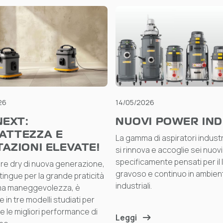
26
14/05/2026
NEXT:
NUOVI POWER IND
ATTEZZA E
La gamma di aspiratori industria
AZIONI ELEVATE!
si rinnova e accoglie sei nuovi
specificamente pensati per il 
ore dry di nuova generazione,
gravoso e continuo in ambient
tingue per la grande praticità
industriali.
ema maneggevolezza, è
e in tre modelli studiati per
e le migliori performance di
Leggi