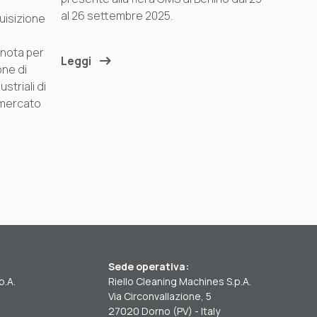
al 26 settembre 2025.
quisizione
 nota per
Leggi
one di
ustriali di
 mercato
Sede operativa:
p.A.
Riello Cleaning Machines S.p.A.
Via Circonvallazione, 5
27020 Dorno (PV) - Italy