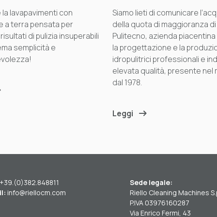
 la lavapavimenti con
Siamo lieti di comunicare l’ac
 a terra pensata per
della quota di maggioranza di
isultati di pulizia insuperabili
Pulitecno, azienda piacentina
ma semplicità e
la progettazione e la produzi
volezza!
idropulitrici professionali e ind
elevata qualità, presente nel
dal 1978.
Leggi
+39.(0)382.848811
Sede legale:
l:
info@riellocm.com
Riello Cleaning Machines S.
P.IVA 03976160287
Via Enrico Fermi, 43