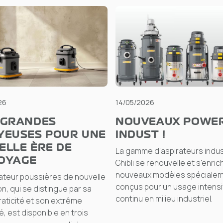
26
14/05/2026
 GRANDES
NOUVEAUX POWE
YEUSES POUR UNE
INDUST !
ELLE ÈRE DE
La gamme d'aspirateurs indus
OYAGE
Ghibli se renouvelle et s'enrich
nouveaux modèles spéciale
ateur poussières de nouvelle
conçus pour un usage intensi
n, qui se distingue par sa
continu en milieu industriel.
aticité et son extrême
é, est disponible en trois