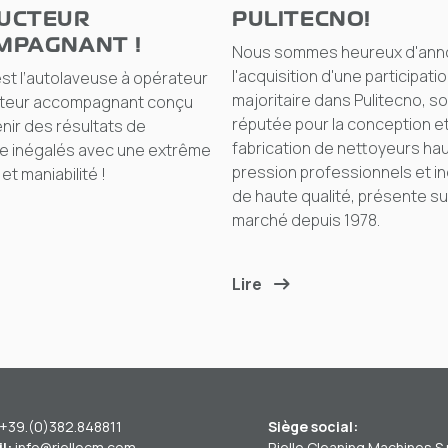
UCTEUR
PULITECNO!
MPAGNANT !
Nous sommes heureux d'ann
l'acquisition d'une participati
st l’autolaveuse à opérateur
majoritaire dans Pulitecno, s
teur accompagnant conçu
réputée pour la conception et
nir des résultats de
fabrication de nettoyeurs ha
e inégalés avec une extrême
pression professionnels et in
 et maniabilité !
de haute qualité, présente su
marché depuis 1978.
Lire
+39.(0)382.848811
Siège social:
l:
info@riellocm.com
Riello Cleaning Machines S.