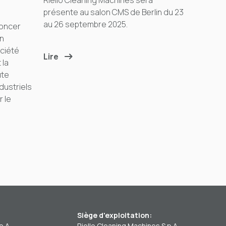
Riello Cleaning Machines sera
présente au salon CMS de Berlin du 23
au 26 septembre 2025.
oncer
on
ociété
Lire
 la
ute
dustriels
r le
Siège d'exploitation:
p.A.
Riello Cleaning Machines S.p.A.