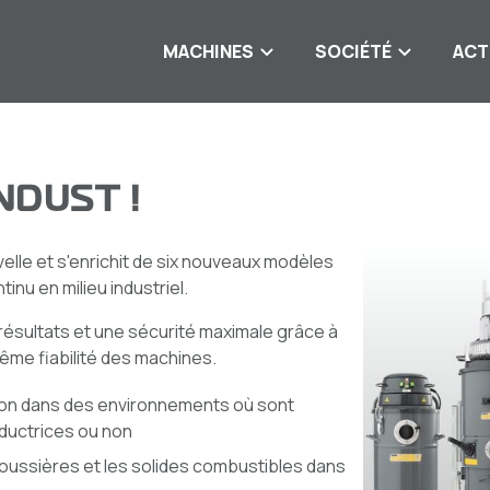
MACHINES
SOCIÉTÉ
ACT
DUST !
elle et s'enrichit de six nouveaux modèles
nu en milieu industriel.
résultats et une sécurité maximale grâce à
rême fiabilité des machines.
tion dans des environnements où sont
ductrices ou non
poussières et les solides combustibles dans