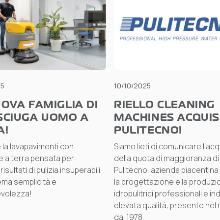
25
10/10/2025
OVA FAMIGLIA DI
RIELLO CLEANING
SCIUGA UOMO A
MACHINES ACQUIS
A!
PULITECNO!
 la lavapavimenti con
Siamo lieti di comunicare l’ac
 a terra pensata per
della quota di maggioranza di
isultati di pulizia insuperabili
Pulitecno, azienda piacentina
ma semplicità e
la progettazione e la produzi
volezza!
idropulitrici professionali e ind
elevata qualità, presente nel
dal 1978.