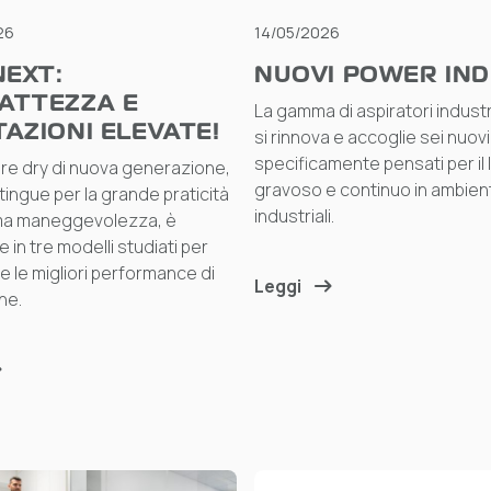
26
14/05/2026
NEXT:
NUOVI POWER IND
ATTEZZA E
La gamma di aspiratori industria
AZIONI ELEVATE!
si rinnova e accoglie sei nuovi
specificamente pensati per il 
ore dry di nuova generazione,
gravoso e continuo in ambient
tingue per la grande praticità
industriali.
ema maneggevolezza, è
e in tre modelli studiati per
e le migliori performance di
Leggi
ne.