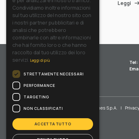
e per analizzare il nostro traffico.
Leggi
GERMAN
Condividiamo inoltre informazioni
sul tuo utilizzo del nostro sito con
SPANISH
i nostri partner pubblicitari e di
RUSSIAN
analisi che potrebbero
combinarle con altre informazioni
che hai fornito loro o che hanno
raccolto dal tuo utilizzo dei loro
servizi.
Leggi di più
Tel:
Emai
STRETTAMENTE NECESSARI
PERFORMANCE
TARGETING
Copyright © Riello Cleaning Machines S.p.A.
|
Privacy
NON CLASSIFICATI
ACCETTA TUTTO