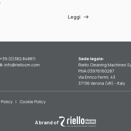
Leggi
+39.(0)382.848811
Sede legale:
l:
info@riellocm.com
Riello Cleaning Machines S.
P.IVA 03976160287
Via Enrico Fermi, 43
37136 Verona (VR) - Italy
 Policy
|
Cookie Policy
A brand of