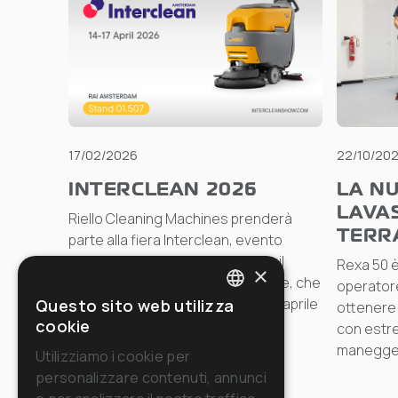
17/02/2026
22/10/20
INTERCLEAN 2026
LA NU
LAVA
Riello Cleaning Machines prenderà
TERR
parte alla fiera Interclean, evento
internazionale di riferimento per il
Rexa 50 è
×
settore della pulizia professionale, che
operatore
si terrà ad Amsterdam dal 14 al 17 aprile
Questo sito web utilizza
ottenere r
ITALIAN
cookie
2026.
con estre
ENGLISH
manegge
Utilizziamo i cookie per
personalizzare contenuti, annunci
FRENCH
Leggi