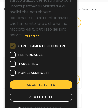
sul tuo utilizzo del nostro sito con
SPANISH
i nostri partner pubblicitari e di
Home
>
Macchine
>
Aspiratori
>
Aspiratori solidi-liquidi
>
Classic Line
RUSSIAN
analisi che potrebbero
combinarle con altre informazioni
Filtra prodotti (
20
)
che hai fornito loro o che hanno
raccolto dal tuo utilizzo dei loro
servizi.
Leggi di più
STRETTAMENTE NECESSARI
ASL 10 P
Cod: 17091210001
PERFORMANCE
TARGETING
NON CLASSIFICATI
Confronta
Vai alla scheda
ACCETTA TUTTO
RIFIUTA TUTTO
ASL 10 I
Cod: 17071210001