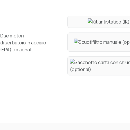
. Due motori
di serbatoio in acciaio
e HEPA) opzionali.