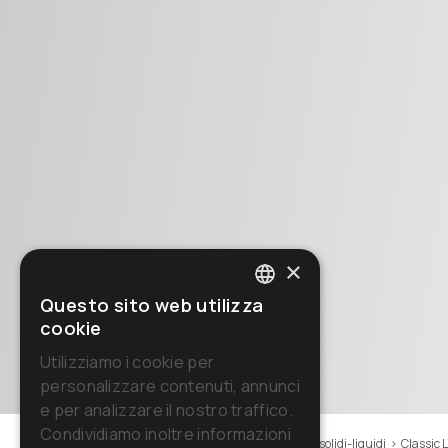
×
Questo sito web utilizza
ITALIAN
cookie
ENGLISH
Utilizziamo i cookie per
personalizzare contenuti, annunci
FRENCH
e per analizzare il nostro traffico.
GERMAN
Condividiamo inoltre informazioni
Home
>
Macchine
>
Aspiratori
>
Aspiratori solidi-liquidi
>
Classic 