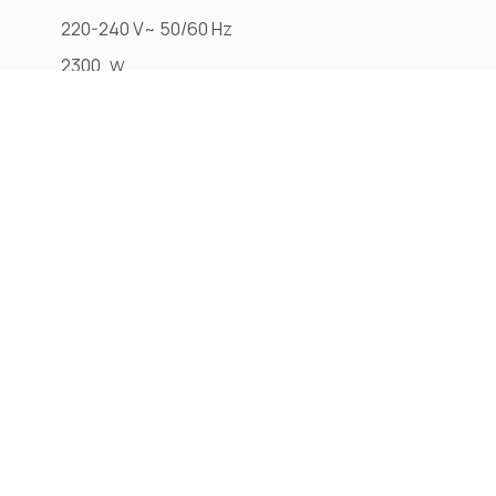
220-240 V~ 50/60 Hz
2300
W
1900
W
80
l
56
l
19
l
0,4
m²
100
l/s
190
mbar
65
db(A)
IPX4
10
m
20
Kg