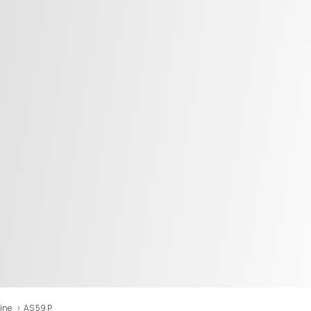
Line
>
AS 59 P