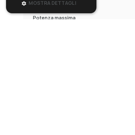
MOSTRA DETTAGLI
Tensione - Frequenza
Potenza massima
Potenza nominale
Capacità serbatoio
Capacità utile
Capacità sacchetto filtro
Superficie filtrante
Portata d'aria
Depressione
Livello sonoro
Codice IP
Lunghezza cavo
Peso (senza accessori)