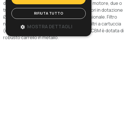
del fusto. Possibilità di utilizzare un singolo motore, due o
tre motori contemporaneamente. Accessori in dotazione
RIFIUTA TUTTO
Ø 50, per per un utilizzo altamente professionale. Filtro
nylon e distanziale portasacco opzionali. Filtri a cartuccia
MOSTRA DETTAGLI
(normale e HEPA) opzionali. La versione IK CBM è dotata di
robusto carrello in metallo.
Sfoglia la gallery