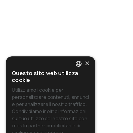
×
Questo sito web utilizza
ITALIAN
cookie
ENGLISH
Utilizziamo i cookie per
personalizzare contenuti, annunci
FRENCH
e per analizzare il nostro traffico.
GERMAN
Condividiamo inoltre informazioni
sul tuo utilizzo del nostro sito con
SPANISH
i nostri partner pubblicitari e di
RUSSIAN
analisi che potrebbero