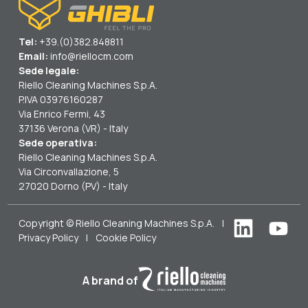
Tel:
+39.(0)382.848811
Email:
info@riellocm.com
Sede legale:
Riello Cleaning Machines S.p.A.
P.IVA 03976160287
Via Enrico Fermi, 43
37136 Verona (VR) - Italy
Sede operativa:
Riello Cleaning Machines S.p.A.
Via Circonvallazione, 5
27020 Dorno (PV) - Italy
Copyright © Riello Cleaning Machines S.p.A.
|
Privacy Policy
|
Cookie Policy
A brand of