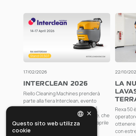
17/02/2026
22/10/20
INTERCLEAN 2026
LA NU
LAVA
Riello Cleaning Machines prenderà
TERR
parte alla fiera Interclean, evento
internazionale di riferimento per il
Rexa 50 è
×
settore della pulizia professionale, che
operatore
si terrà ad Amsterdam dal 14 al 17 aprile
Questo sito web utilizza
ottenere r
ITALIAN
cookie
2026.
con estre