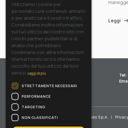
ENGLISH
manegge
Utilizziamo i cookie per
personalizzare contenuti, annunci
FRENCH
Leggi
e per analizzare il nostro traffico.
Leggi
GERMAN
Condividiamo inoltre informazioni
sul tuo utilizzo del nostro sito con
SPANISH
i nostri partner pubblicitari e di
RUSSIAN
analisi che potrebbero
combinarle con altre informazioni
che hai fornito loro o che hanno
raccolto dal tuo utilizzo dei loro
servizi.
Leggi di più
Tel:
Emai
STRETTAMENTE NECESSARI
PERFORMANCE
TARGETING
Copyright © Riello Cleaning Machines S.p.A.
|
Privacy
NON CLASSIFICATI