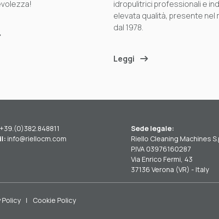
volezza!
idropulitrici professionali e ind
elevata qualità, presente nel
dal 1978.
Leggi
+39.(0)382.848811
Sede legale:
l:
info@riellocm.com
Riello Cleaning Machines S.
P.IVA 03976160287
Via Enrico Fermi, 43
37136 Verona (VR) - Italy
 Policy
|
Cookie Policy