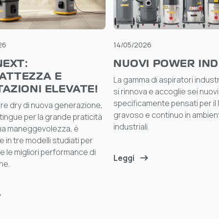
26
14/05/2026
NEXT:
NUOVI POWER IND
ATTEZZA E
La gamma di aspiratori industria
AZIONI ELEVATE!
si rinnova e accoglie sei nuovi
specificamente pensati per il 
ore dry di nuova generazione,
gravoso e continuo in ambient
tingue per la grande praticità
industriali.
ema maneggevolezza, è
e in tre modelli studiati per
e le migliori performance di
Leggi
ne.