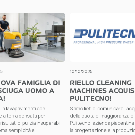
25
10/10/2025
OVA FAMIGLIA DI
RIELLO CLEANING
SCIUGA UOMO A
MACHINES ACQUIS
A!
PULITECNO!
 la lavapavimenti con
Siamo lieti di comunicare l’ac
 a terra pensata per
della quota di maggioranza di
isultati di pulizia insuperabili
Pulitecno, azienda piacentina
ma semplicità e
la progettazione e la produzi