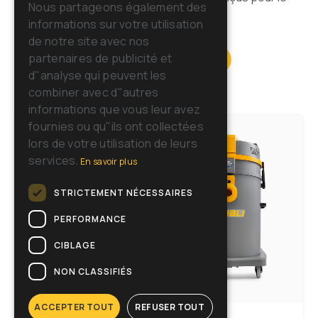
GERMAN
Nous partageons également des
monde entier
informations sur votre utilisation
SPANISH
de notre site avec nos
RUSSIAN
partenaires de publicité et
Toutes les machines
d"analyse qui peuvent les
combiner avec d"autres
informations que vous leur avez
fournies ou qu"ils ont collectées
lors de votre utilisation de leurs
services.
En savoir plus
STRICTEMENT NÉCESSAIRES
PERFORMANCE
CIBLAGE
NON CLASSIFIÉS
ACCEPTER TOUT
REFUSER TOUT