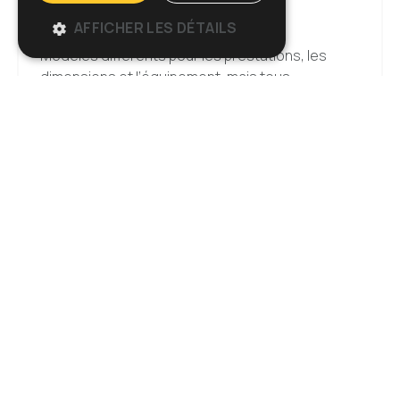
ASPIRATEURS
AFFICHER LES DÉTAILS
Modèles différents pour les prestations, les
dimensions et l’équipement, mais tous
caractérisés par la force, l’efficacité et la fiabilité.
Saleté fine, grossière, sèche, humide, liquides :
pour les aspirateurs Ghibli, il n’y a pas de limites.
Découvrir la gamme