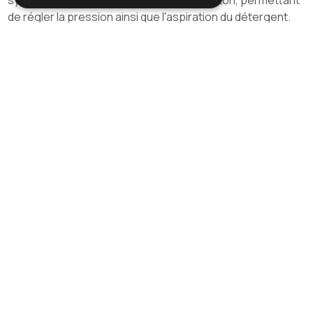
de régler la pression ainsi que l'aspiration du détergent.
Extrêmement robuste grâce à son châssis résistant et à
sa carrosserie en acier inoxydable, cette machine est
dotée du système TDTS (Time Delayed Total Stop), qui
arrête le moteur 12 secondes après le relâchement du
levier d'actionnement situé sur le pistolet. Le GPW 150.8
SP C est le nettoyeur haute pression idéal pour nettoyer
les sols, les murs, les façades, les machines, les
équipements industriels et pour éliminer les résidus
solides, tels que la poussière ou les débris.
Galerie photos