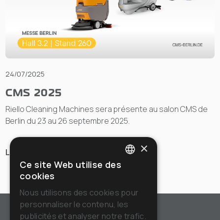
24/07/2025
CMS 2025
Riello Cleaning Machines sera présente au salon CMS de
Berlin du 23 au 26 septembre 2025.
×
Lire
Ce site Web utilise des
ITALIAN
cookies
ENGLISH
Nous utilisons des cookies pour
personnaliser le contenu, les
FRENCH
publicités et analyser notre trafic.