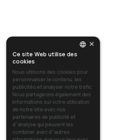
×
Ce site Web utilise des
ITALIAN
cookies
ENGLISH
Nous utilisons des cookies pour
personnaliser le contenu, les
FRENCH
publicités et analyser notre trafic.
GERMAN
Nous partageons également des
informations sur votre utilisation
SPANISH
de notre site avec nos
RUSSIAN
partenaires de publicité et
d"analyse qui peuvent les
combiner avec d"autres
informations que vous leur avez