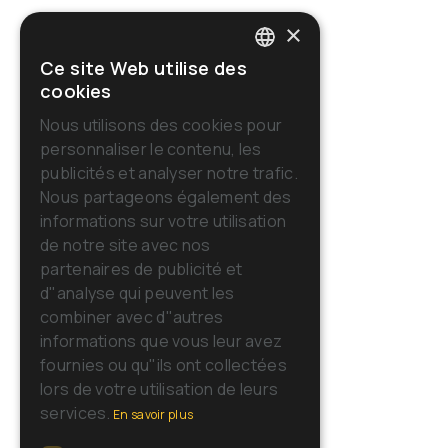
×
Ce site Web utilise des
ITALIAN
cookies
ENGLISH
Nous utilisons des cookies pour
personnaliser le contenu, les
FRENCH
publicités et analyser notre trafic.
GERMAN
Nous partageons également des
informations sur votre utilisation
SPANISH
de notre site avec nos
RUSSIAN
partenaires de publicité et
d"analyse qui peuvent les
combiner avec d"autres
informations que vous leur avez
fournies ou qu"ils ont collectées
lors de votre utilisation de leurs
services.
En savoir plus