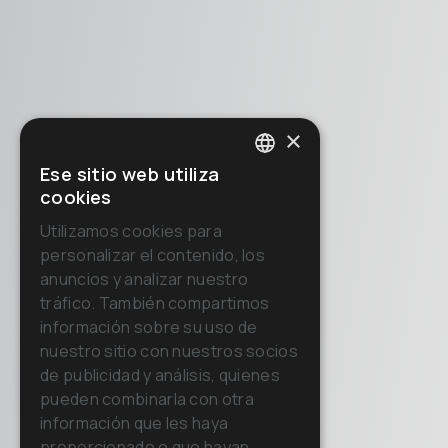
×
Ese sitio web utiliza
ITALIAN
cookies
ENGLISH
Utilizamos cookies para
personalizar el contenido, los
FRENCH
anuncios y analizar nuestro
GERMAN
tráfico. También compartimos
información sobre su uso de
SPANISH
nuestro sitio con nuestros socios
RUSSIAN
de publicidad y análisis, quienes
pueden combinarla con otra
información que les haya
proporcionado o que hayan