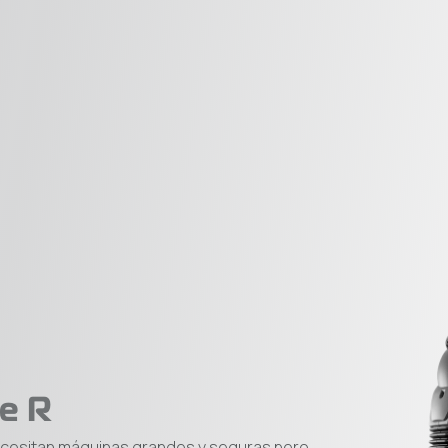
ie R
ecesitan máquinas grandes y seguras pero