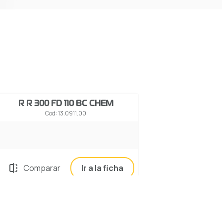
R R 300 FD 110 BC CHEM
Cod: 13.0911.00
Comparar
Ir a la ficha
R R 300 RD 130 CHEM
Cod: 10.0913.50