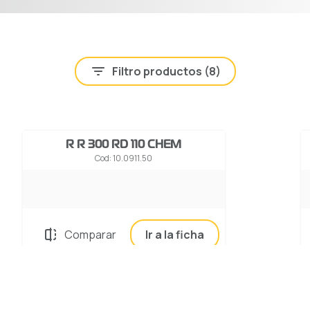
Filtro productos (
8
)
R R 300 RD 110 CHEM
Cod: 10.0911.50
Comparar
Ir a la ficha
R R 300 FD 130 CHEM
Cod: 10.0913.00