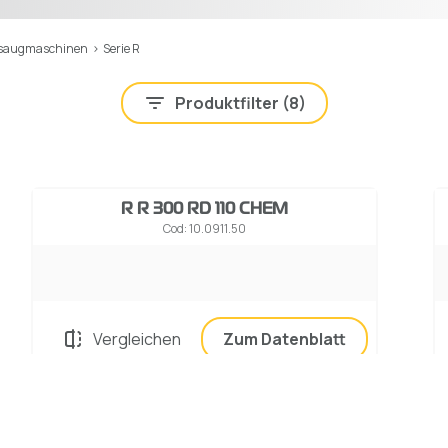
rsaugmaschinen
>
Serie R
Produktfilter (
8
)
R R 300 RD 110 CHEM
Cod: 10.0911.50
Vergleichen
Zum Datenblatt
R R 300 FD 130 CHEM
Cod: 10.0913.00