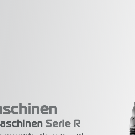
schinen
maschinen
Serie R
rfordern große und zuverlässige und