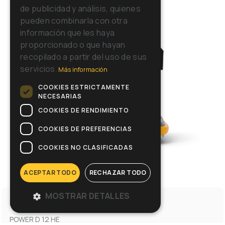
RUSSIAN
de publicidad y análisis, quienes
pueden combinarla con otra
información que les haya
proporcionado o que hayan
recopilado a partir del uso de sus
servicios.
Más información
COOKIES ESTRICTAMENTE
NECESARIAS
COOKIES DE RENDIMIENTO
COOKIES DE PREFERENCIAS
COOKIES NO CLASIFICADAS
ACEPTAR TODO
RECHAZAR TODO
MOSTRAR DETALLES
POWER LINE
POWER D 12 HE