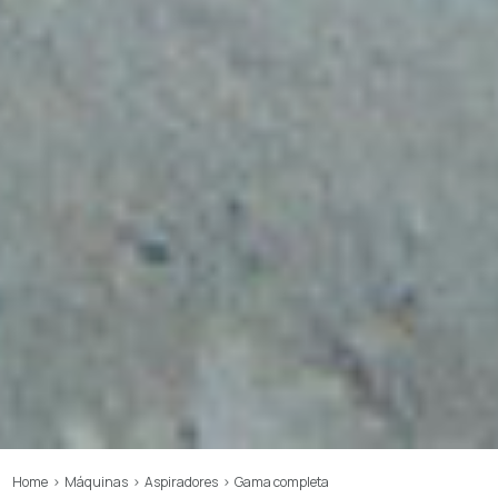
Home
>
Máquinas
>
Aspiradores
>
Gama completa