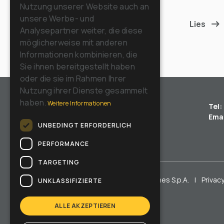
Nutzung unserer Website auch an
RUSSIAN
unsere Werbe- und
Lies
Analysepartner weiter, die diese
möglicherweise mit anderen
Informationen kombinieren, die
Sie ihnen bereitgestellt haben
oder die sie im Rahmen Ihrer
Nutzung ihrer Dienste gesammelt
haben.
Weitere Informationen
Tel:
Emai
UNBEDINGT ERFORDERLICH
PERFORMANCE
TARGETING
Copyright © Riello Cleaning Machines S.p.A.
|
Privacy
UNKLASSIFIZIERTE
ALLE AKZEPTIEREN