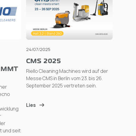
24/07/2025
CMS 2025
IMMT
Riello Cleaning Machines wird auf der
Messe CMS in Berlin vom 23. bis 26.
September 2025 vertreten sein.
iner
tecno
Lies
wicklung
r
ler
t und seit