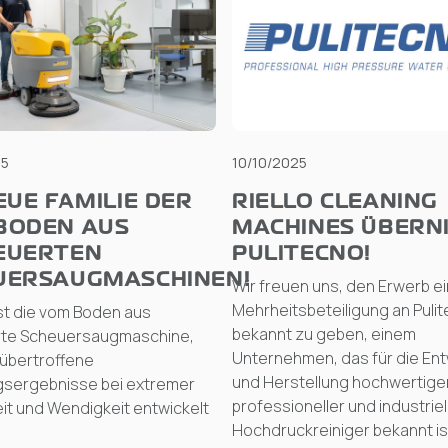
25
10/10/2025
EUE FAMILIE DER
RIELLO CLEANING
BODEN AUS
MACHINES ÜBERN
EUERTEN
PULITECNO!
UERSAUGMASCHINEN!
Wir freuen uns, den Erwerb e
Mehrheitsbeteiligung an Puli
st die vom Boden aus
bekannt zu geben, einem
te Scheuersaugmaschine,
Unternehmen, das für die Ent
nübertroffene
und Herstellung hochwertige
gsergebnisse bei extremer
professioneller und industriel
it und Wendigkeit entwickelt
Hochdruckreiniger bekannt is