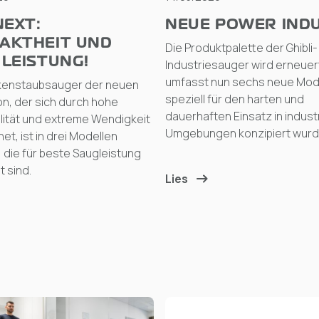
NEXT:
NEUE POWER INDU
AKTHEIT UND
Die Produktpalette der Ghibli-
LEISTUNG!
Industriesauger wird erneuer
umfasst nun sechs neue Mode
kenstaubsauger der neuen
speziell für den harten und
n, der sich durch hohe
dauerhaften Einsatz in industr
ilität und extreme Wendigkeit
Umgebungen konzipiert wurd
et, ist in drei Modellen
h, die für beste Saugleistung
 sind.
Lies