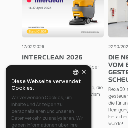
17/02/2026
22/10/20
INTERCLEAN 2026
DIE N
VOM 
Riello Cleaning Machines wird auf der
×
GEST
Interclean vertreten sein, der
SCHE
internationalen Leitmesse für die
Diese Webseite verwendet
ITALIAN
Cookies.
professionelle Reinigungsbranche, die
Rexa 50 i
ENGLISH
vom 14. bis 17. April 2026 in Amsterdam
gesteuer
Wir verwenden Cookies, um
stattfindet.
die für u
Inhalte und Anzeigen zu
FRENCH
Reinigun
personalisieren und unseren
GERMAN
Einfachhe
Datenverkehr zu analysieren. Wir
Lies
wurde!
geben Informationen über Ihre
SPANISH