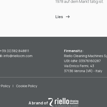
1978 auf dem Markt tätig ist.
Lies
+39.(0)382.848811
Firmensitz:
l:
info@riellocm.com
Riello Cleaning Machines S.
USt-IdNr. 03976160287
Via Enrico Fermi, 43
37136 Verona (VR) - Italy
 Policy
|
Cookie Policy
A brand of