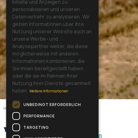
Inhalte und Anzeigen zu
FRENCH
personalisieren und unseren
GERMAN
Datenverkehr zu analysieren. Wir
geben Informationen über Ihre
SPANISH
Nutzung unserer Website auch an
RUSSIAN
unsere Werbe- und
Analysepartner weiter, die diese
möglicherweise mit anderen
Informationen kombinieren, die
Sie ihnen bereitgestellt haben
oder die sie im Rahmen Ihrer
Nutzung ihrer Dienste gesammelt
haben.
Weitere Informationen
UNBEDINGT ERFORDERLICH
Home
>
Unternehmen
>
Wer wir sind
PERFORMANCE
TARGETING