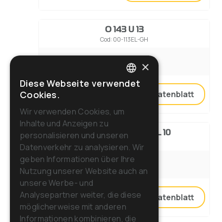
O 143 U 13
Cod: 00-113EL-GH
×
Diese Webseite verwendet
ITALIAN
Cookies.
Vergleichen
Zum Datenblatt
ENGLISH
Wir verwenden Cookies, um
Inhalte und Anzeigen zu
FRENCH
GREEN PRO SB 143 L 10
personalisieren und unseren
Cod: 00-183EL-GH-70
GERMAN
Datenverkehr zu analysieren. Wir
geben Informationen über Ihre
SPANISH
Nutzung unserer Website auch an
RUSSIAN
unsere Werbe- und
Analysepartner weiter, die diese
Vergleichen
Zum Datenblatt
möglicherweise mit anderen
Informationen kombinieren, die