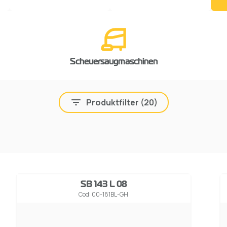
Scheuersaugmaschinen
Produktfilter (
20
)
SB 143 L 08
Cod: 00-181BL-GH