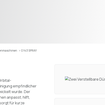
benmaschinen
>
O 143 SPRAY
rbital-
einigung empfindlicher
ickelt wurde. Der
hen anpasst, hilft,
orgt für kurze