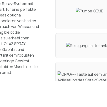
m Spray-System mit
t, für eine perfekte
das optional
oonieren von harten
brauch von Wasser und
g bleibt die
s zu erheblichen
rt. O 143 SPRAY
Stabilität und
rt mit dem robusten
 geringe Gewicht
tabilen Maschine, die
ren ist.
ften