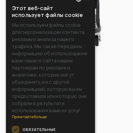
Этот веб-сайт
ITALIAN
использует файлы cookie
ENGLISH
Мы используем файлы cookie
для персонализации контента,
FRENCH
рекламы и анализа нашего
GERMAN
трафика. Мы также передаем
информацию об использовании
SPANISH
вами нашего сайта нашим
RUSSIAN
партнерам по рекламе и
аналитике, которые могут
объединять ее с другой
информацией, которую вы им
предоставили или которую они
собрали в результате
использования вами их услуг.
Прочитайте больше
ОБЯЗАТЕЛЬНЫЕ