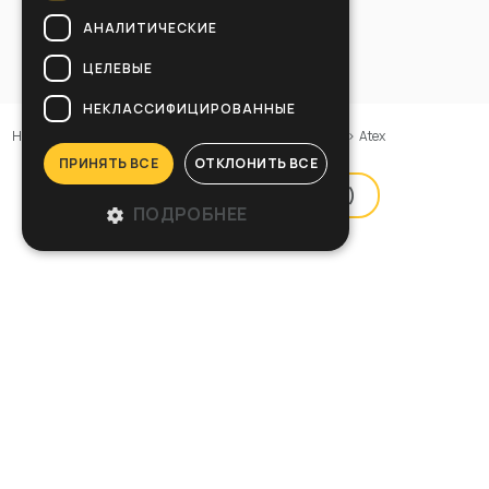
АНАЛИТИЧЕСКИЕ
ЦЕЛЕВЫЕ
НЕКЛАССИФИЦИРОВАННЫЕ
Home
>
Наименование
>
Пылесосы
>
Пылесосы Atex
>
Atex
ПРИНЯТЬ ВСЕ
ОТКЛОНИТЬ ВСЕ
фильтр продукта (
3
)
ПОДРОБНЕЕ
POWER InDust AX 20 SP Z22
Cod: 12018800001
Сравнить
Перейти на вкладку