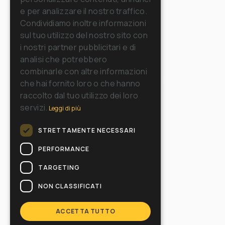
FRENCH
e per analizzare il nostro traffico.
GERMAN
Condividiamo inoltre informazioni
sul tuo utilizzo del nostro sito con
SPANISH
i nostri partner pubblicitari e di
RUSSIAN
analisi che potrebbero
combinarle con altre informazioni
che hai fornito loro o che hanno
raccolto dal tuo utilizzo dei loro
servizi.
Leggi di più
STRETTAMENTE NECESSARI
PERFORMANCE
TARGETING
NON CLASSIFICATI
ACCETTA TUTTO