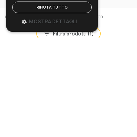
RIFIUTA TUTTO
Home
>
Macchine
>
Aspiratori
>
Aspiratori industriali ACD
MOSTRA DETTAGLI
Filtra prodotti (
1
)
POWER InDust 40 SP ACD
Cod: 12208800001
Confronta
Vai alla scheda