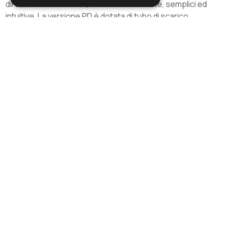
direttamente all’anello, risultano immediate, semplici ed
intuitive. La versione PD è dotata di tubo di scarico
serbatoio per i liquidi. Filtrazione aria d’uscita. Grande
portata d’aria ed elevata forza di aspirazione. Dotato di
carrello ruote in materiale plastico antiurto con sedi per
accessori in dotazione. Filtri in carta, nylon, a cartuccia
HEPA e in TNT (tessuto non tessuto) opzionali.
Sfoglia la gallery