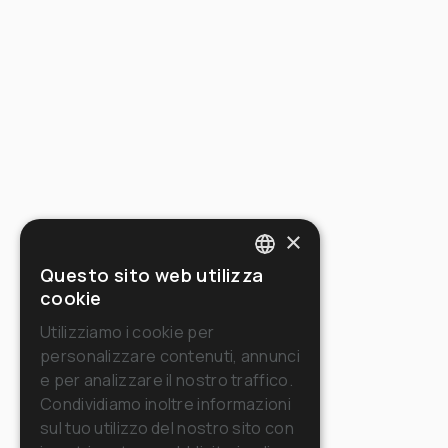
×
Questo sito web utilizza
ITALIAN
cookie
ENGLISH
Utilizziamo i cookie per
personalizzare contenuti, annunci
FRENCH
e per analizzare il nostro traffico.
GERMAN
Condividiamo inoltre informazioni
sul tuo utilizzo del nostro sito con
SPANISH