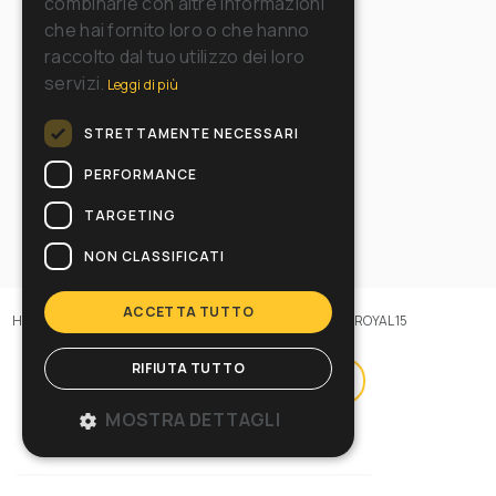
combinarle con altre informazioni
che hai fornito loro o che hanno
raccolto dal tuo utilizzo dei loro
servizi.
Leggi di più
STRETTAMENTE NECESSARI
PERFORMANCE
TARGETING
NON CLASSIFICATI
ACCETTA TUTTO
Home
>
Macchine
>
Lavasciuga
>
Uomo a terra
>
Serie ROYAL 15
RIFIUTA TUTTO
Filtra prodotti (
4
)
MOSTRA DETTAGLI