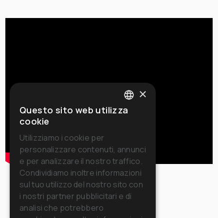
×
Questo sito web utilizza
ITALIAN
cookie
ENGLISH
Utilizziamo i cookie per
personalizzare contenuti, annunci
FRENCH
e per analizzare il nostro traffico.
GERMAN
Condividiamo inoltre informazioni
sul tuo utilizzo del nostro sito con
SPANISH
i nostri partner pubblicitari e di
RUSSIAN
analisi che potrebbero