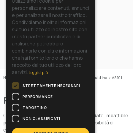
Utilizziamo i cookie per
personalizzare contenuti, annunci
FRENCH
e per analizzare il nostro traffico.
GERMAN
Condividiamo inoltre informazioni
sul tuo utilizzo del nostro sito con
SPANISH
i nostri partner pubblicitari e di
RUSSIAN
analisi che potrebbero
combinarle con altre informazioni
che hai fornito loro o che hanno
raccolto dal tuo utilizzo dei loro
servizi.
Leggi di più
Home
>
Macchine
>
Aspiratori
>
Aspiratori solidi
>
Classic Line
>
AS 10 I
STRETTAMENTE NECESSARI
PERFORMANCE
Panoramica
TARGETING
Classico e robusto, prodotto supercollaudato, imbattibile
NON CLASSIFICATI
per potenza, affidabilità e prestazioni. Possibilità di
collegamento all’elettrospazzola.