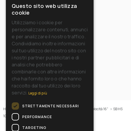
Questo sito web utilizza
ITALIAN
cookie
ENGLISH
Utilizziamo i cookie per
personalizzare contenuti, annunci
FRENCH
e per analizzare il nostro traffico.
GERMAN
Condividiamo inoltre informazioni
sul tuo utilizzo del nostro sito con
SPANISH
i nostri partner pubblicitari e di
RUSSIAN
analisi che potrebbero
combinarle con altre informazioni
che hai fornito loro o che hanno
raccolto dal tuo utilizzo dei loro
servizi.
Leggi di più
STRETTAMENTE NECESSARI
Home
>
Macchine
>
Monospazzole
>
Lucidatrici/Alta velocità 16"
>
SB HS
1000
PERFORMANCE
TARGETING