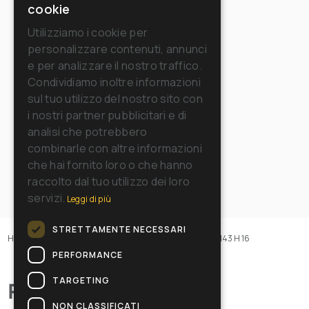
cookie
ENGLISH
Utilizziamo i cookie per
personalizzare contenuti, annunci
FRENCH
e per analizzare il nostro traffico.
GERMAN
Condividiamo inoltre informazioni
sul tuo utilizzo del nostro sito con
SPANISH
i nostri partner pubblicitari e di
RUSSIAN
analisi che potrebbero
combinarle con altre informazioni
che hai fornito loro o che hanno
raccolto dal tuo utilizzo dei loro
servizi.
Leggi di più
STRETTAMENTE NECESSARI
Home
>
Macchine
>
Monospazzole
>
Ergoline 17"
>
SB 143 H 16
PERFORMANCE
TARGETING
Panoramica
NON CLASSIFICATI