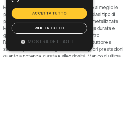
Modello con diametro 430 mm che esprime al meglio le
ACCETTA TUTTO
proprie potenzialità nella lucidatura di qualsiasi tipo di
pavimento, al naturale o trattato con cere metallizzate.
Motore a induzione molto robusto per lunga durata e
RIFIUTA TUTTO
grandi prestazioni. Doppia protezione contro
MOSTRA DETTAGLI
l’accensione involontaria. Trasmissione: riduttore a
satelliti e planetario che garantisce le migliori prestazioni
quanto a potenza, durata e silenziosità. Manico di ultima
generazione, risultato di una perfetta sintesi fra grande
robustezza, ergonomia, sicurezza e design innovativo.
Sfoglia la gallery