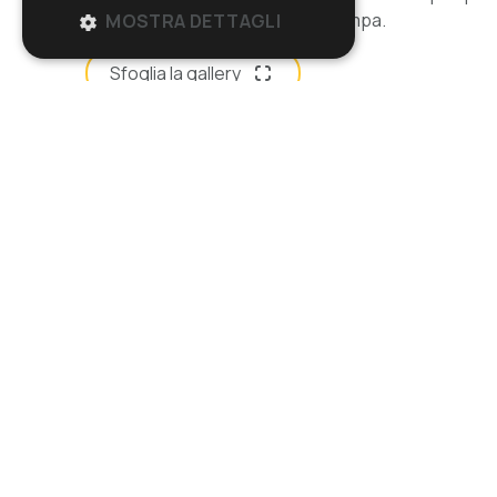
indipendente di azionamento pompa.
MOSTRA DETTAGLI
Sfoglia la gallery
Specifiche
CARATTERISTICHE TECNICHE
Tensione - Frequenza
Potenza massima
Potenza nominale
Capacità serbatoio soluzione