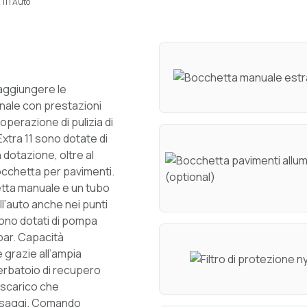
1 I Auto
raggiungere le
nale con prestazioni
operazione di pulizia di
xtra 11 sono dotate di
 dotazione, oltre al
occhetta per pavimenti.
etta manuale e un tubo
ll’auto anche nei punti
 sono dotati di pompa
 bar. Capacità
e grazie all’ampia
Serbatoio di recupero
i scarico che
assaggi. Comando