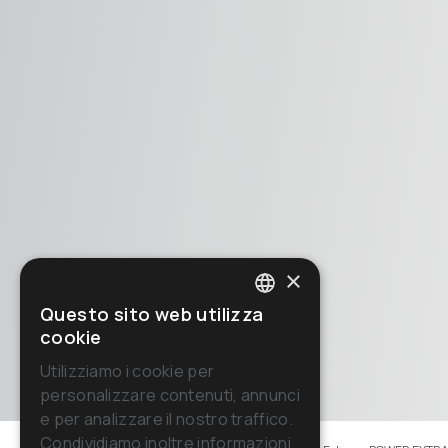
×
Questo sito web utilizza
ITALIAN
cookie
ENGLISH
Utilizziamo i cookie per
personalizzare contenuti, annunci
FRENCH
e per analizzare il nostro traffico.
GERMAN
Condividiamo inoltre informazioni