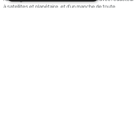
à satellites et planétaire, et d'un manche de toute
dernière génération qui allie parfaitement ergonomie,
robustesse, sécurité et design innovant.
Galerie photos