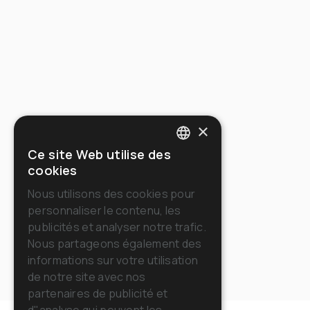
×
Ce site Web utilise des
ITALIAN
cookies
ENGLISH
Nous utilisons des cookies pour
personnaliser le contenu, les
FRENCH
publicités et analyser notre trafic.
GERMAN
Nous partageons également des
informations sur votre utilisation
SPANISH
de notre site avec nos
RUSSIAN
partenaires de publicité et