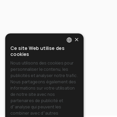
×
Ce site Web utilise des
ITALIAN
cookies
ENGLISH
Nous utilisons des cookies pour
personnaliser le contenu, les
FRENCH
publicités et analyser notre trafic.
GERMAN
Nous partageons également des
informations sur votre utilisation
SPANISH
de notre site avec nos
RUSSIAN
partenaires de publicité et
d"analyse qui peuvent les
combiner avec d"autres