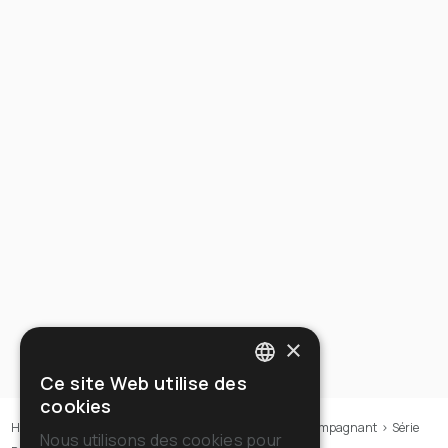
×
Ce site Web utilise des
ITALIAN
cookies
ENGLISH
Home
>
Machines
>
Autolaveuses
>
À conducteur accompagnant
>
Série
Nous utilisons des cookies pour