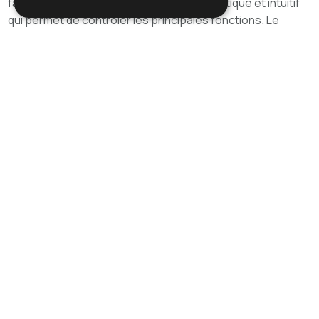
facilitée par le panneau de commande pratique et intuitif
qui permet de contrôler les principales fonctions. Le
programme ECO SYSTEM réduit les consommations et
élimine le gaspillage tout en maintenant les meilleures
performances de nettoyage dans le plus grand respect
de l’environnement. Le faible niveau sonore, garanti par la
fonction de mode silencieux, rend Royal parfaite pour le
nettoyage de jour dans les environnements « sensibles »
(hôpitaux, maisons de retraite, écoles). Royal 15 E 38 est
alimentée par réseau électrique et est dotée d'un câble
standard de 15 mètres.
Galerie photos