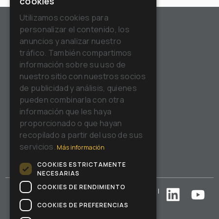
cookies
ENGLISH
Utilizamos cookies para
personalizar el contenido, los
FRENCH
anuncios y analizar nuestro
GERMAN
tráfico. También compartimos
Tel:
+39.(0)382.848811
información sobre su uso de
SPANISH
Email:
info@riellocm.com
nuestro sitio con nuestros socios
Sede fiscal:
RUSSIAN
de publicidad y análisis, quienes
Riello Cleaning Machines S.p.A.
pueden combinarla con otra
NIF 03976160287
información que les haya
Via Enrico Fermi, 43
proporcionado o que hayan
37136 Verona (VR) - Italy
Sede operativa:
recopilado a partir del uso de sus
Riello Cleaning Machines S.p.A.
servicios.
Más información
Via Circonvallazione, 5
27020 Dorno (PV) - Italy
COOKIES ESTRICTAMENTE
NECESARIAS
COOKIES DE RENDIMIENTO
Copyright © Riello Cleaning Machines S.p.A.
|
Privacy Policy
|
Cookie Policy
COOKIES DE PREFERENCIAS