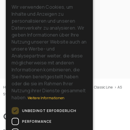
ENGLISH
Wir verwenden Cookies, um
Inhalte und Anzeigen zu
FRENCH
personalisieren und unseren
GERMAN
Datenverkehr zu analysieren. Wir
geben Informationen über Ihre
SPANISH
Nutzung unserer Website auch an
RUSSIAN
unsere Werbe- und
Analysepartner weiter, die diese
möglicherweise mit anderen
Informationen kombinieren, die
Sie ihnen bereitgestellt haben
oder die sie im Rahmen Ihrer
Home
>
Maschinen
>
Sauger
>
Nass-trocken-sauger
>
Classic Line
>
AS
Nutzung ihrer Dienste gesammelt
590 P CBN
haben.
Weitere Informationen
UNBEDINGT ERFORDERLICH
Overview
PERFORMANCE