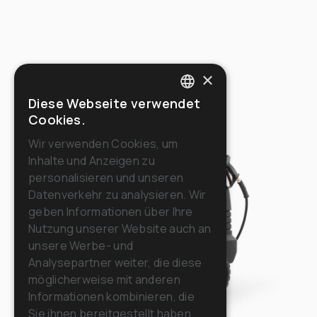
×
Diese Webseite verwendet
ITALIAN
Cookies.
ENGLISH
Wir verwenden Cookies, um
Inhalte und Anzeigen zu
FRENCH
personalisieren und unseren
GERMAN
Datenverkehr zu analysieren. Wir
geben Informationen über Ihre
SPANISH
Nutzung unserer Website auch an
RUSSIAN
unsere Werbe- und
Analysepartner weiter, die diese
möglicherweise mit anderen
Informationen kombinieren, die
Sie ihnen bereitgestellt haben