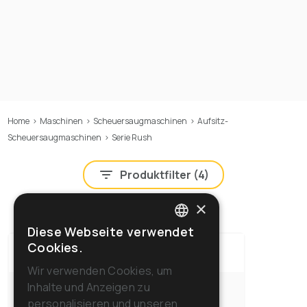
Home
>
Maschinen
>
Scheuersaugmaschinen
>
Aufsitz-
Scheuersaugmaschinen
>
Serie Rush
Produktfilter (
4
)
×
Diese Webseite verwendet
ITALIAN
Cookies.
RUSH 65 RD 55
Cod: 10.0665.00
ENGLISH
Wir verwenden Cookies, um
Inhalte und Anzeigen zu
FRENCH
personalisieren und unseren