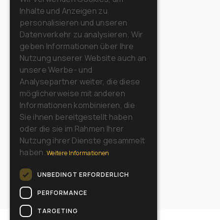
Inhalte und Anzeigen zu
FRENCH
personalisieren und unseren
GERMAN
Datenverkehr zu analysieren. Wir
geben Informationen über Ihre
SPANISH
Nutzung unserer Website auch an
RUSSIAN
unsere Werbe- und
Analysepartner weiter, die diese
möglicherweise mit anderen
Informationen kombinieren, die
Sie ihnen bereitgestellt haben
oder die sie im Rahmen Ihrer
Nutzung ihrer Dienste gesammelt
haben.
Weitere Informationen
UNBEDINGT ERFORDERLICH
PERFORMANCE
TARGETING