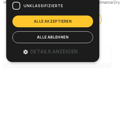
Home
>
Maschinen
>
Sauger
>
Trocken-sauger
>
Performance Dry
UNKLASSIFIZIERTE
Produktfilter (
8
)
ALLE AKZEPTIEREN
ALLE ABLEHNEN
DETAILS ANZEIGEN
VOYAGER 4
Cod: 15471210001
Vergleichen
Zum Datenblatt
VOYAGER 4 FLY
Cod: 15561250002