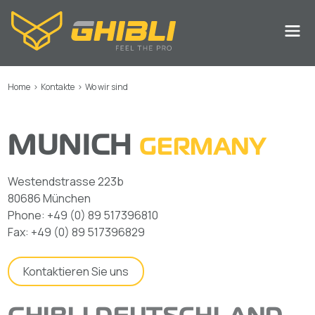
Home
>
Kontakte
>
Wo wir sind
MUNICH
GERMANY
Westendstrasse 223b
80686 München
Phone: +49 (0) 89 517396810
Fax: +49 (0) 89 517396829
Kontaktieren Sie uns