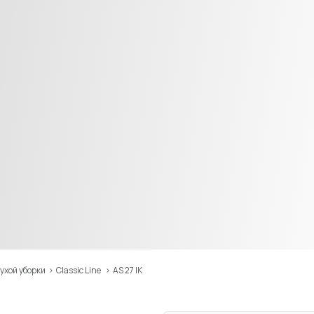
ухой уборки
>
Classic Line
>
AS 27 IK