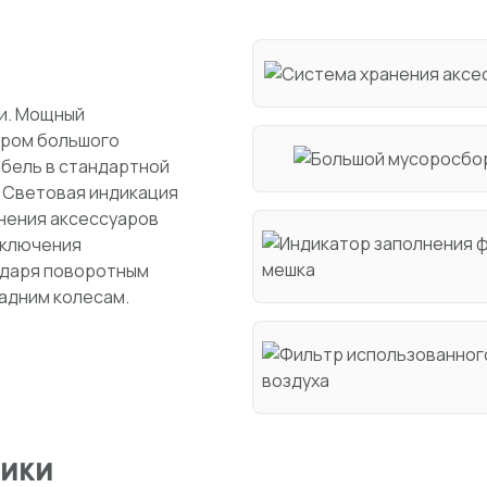
и. Мощный
тром большого
абель в стандартной
. Световая индикация
нения аксессуаров
дключения
одаря поворотным
адним колесам.
тики