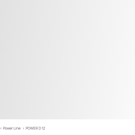
>
Power Line
>
POWER D 12