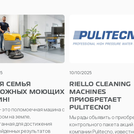
25
10/10/2025
Я СЕМЬЯ
RIELLO CLEANING
ЛОЖНЫХ МОЮЩИХ
MACHINES
Н!
ПРИОБРЕТАЕТ
PULITECNO!
— это поломоечная машина с
ом на земле,
Мы рады объявить о приобр
анная для достижения
контрольного пакета акций
ойденных результатов
компании Pulitecno, извест