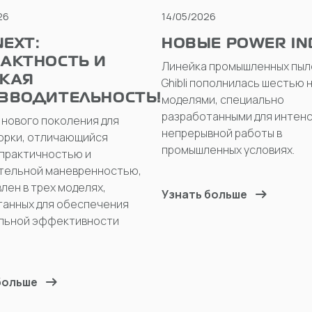
26
14/05/2026
NEXT:
НОВЫЕ POWER IN
АКТНОСТЬ И
Линейка промышленных пыл
КАЯ
Ghibli пополнилась шестью 
ЗВОДИТЕЛЬНОСТЬ!
моделями, специально
разработанными для интенс
нового поколения для
непрерывной работы в
орки, отличающийся
промышленных условиях.
 практичностью и
тельной маневренностью,
лен в трех моделях,
Узнать больше
танных для обеспечения
льной эффективности
больше