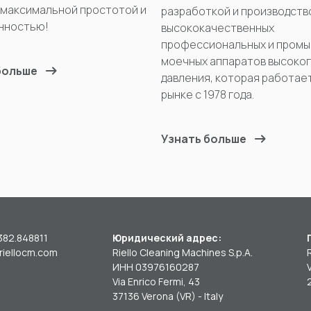
 максимальной простотой и
разработкой и производств
нностью!
высококачественных
профессиональных и пром
моечных аппаратов высоко
больше
давления, которая работае
рынке с 1978 года.
Узнать больше
382.848811
Юридический адрес:
riellocm.com
Riello Cleaning Machines S.p.A.
ИНН 03976160287
Via Enrico Fermi, 43
37136 Verona (VR) - Italy