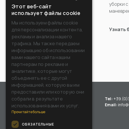
уборки с
Этот веб-сайт
ITALIAN
маневре
использует файлы cookie
Узнать больше
ENGLISH
Мы используем файлы cookie
Узнать 
для персонализации контента,
FRENCH
рекламы и анализа нашего
GERMAN
трафика. Мы также передаем
информацию об использовании
SPANISH
вами нашего сайта нашим
RUSSIAN
партнерам по рекламе и
аналитике, которые могут
объединять ее с другой
информацией, которую вы им
предоставили или которую они
собрали в результате
Tel:
+39.(0)
Email:
info@
использования вами их услуг.
Прочитайте больше
ОБЯЗАТЕЛЬНЫЕ