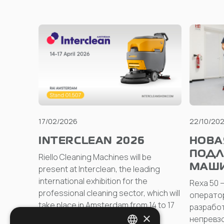
17/02/2026
22/10/20
INTERCLEAN 2026
НОВА
ПОД
Riello Cleaning Machines will be
МАШИ
present at Interclean, the leading
international exhibition for the
Rexa 50 
professional cleaning sector, which will
оператор
take place in Amsterdam from 14 to 17
разработ
×
April 2026.
непревз