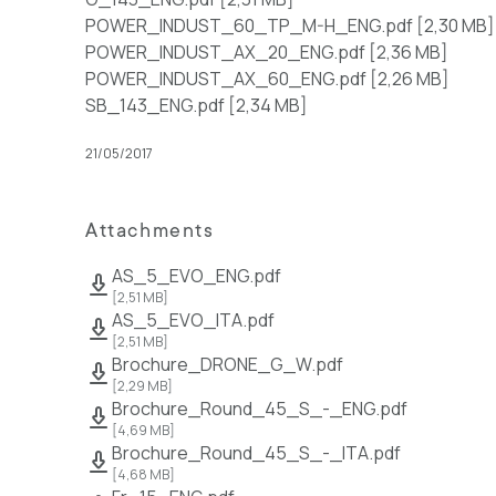
POWER_INDUST_60_TP_M-H_ENG.pdf
[
2,30 MB
]
POWER_INDUST_AX_20_ENG.pdf
[
2,36 MB
]
POWER_INDUST_AX_60_ENG.pdf
[
2,26 MB
]
SB_143_ENG.pdf
[
2,34 MB
]
21/05/2017
Attachments
AS_5_EVO_ENG.pdf
[
2,51 MB
]
AS_5_EVO_ITA.pdf
[
2,51 MB
]
Brochure_DRONE_G_W.pdf
[
2,29 MB
]
Brochure_Round_45_S_-_ENG.pdf
[
4,69 MB
]
Brochure_Round_45_S_-_ITA.pdf
[
4,68 MB
]