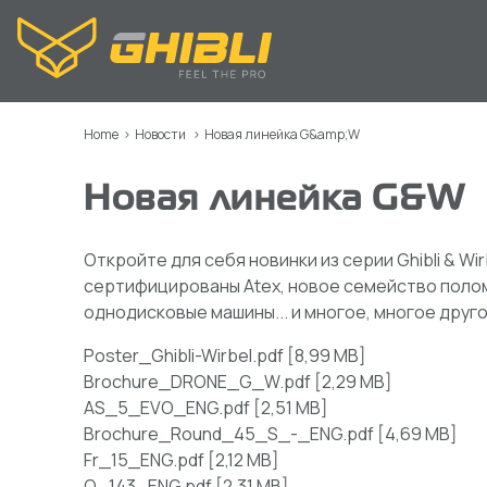
Home
>
Новости
>
Новая линейка G&amp;W
Новая линейка G&W
Откройте для себя новинки из серии Ghibli & W
сертифицированы Atex, новое семейство поло
однодисковые машины... и многое, многое друго
Poster_Ghibli-Wirbel.pdf
[
8,99 MB
]
Brochure_DRONE_G_W.pdf
[
2,29 MB
]
AS_5_EVO_ENG.pdf
[
2,51 MB
]
Brochure_Round_45_S_-_ENG.pdf
[
4,69 MB
]
Fr_15_ENG.pdf
[
2,12 MB
]
O_143_ENG.pdf
[
2,31 MB
]