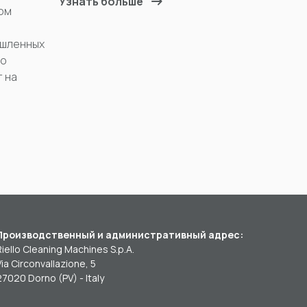
Узнать больше
ом
ышленных
го
т на
Производственный и административный адрес:
Riello Cleaning Machines S.p.A.
Via Circonvallazione, 5
27020 Dorno (PV) - Italy