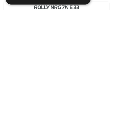
ROLLY NRG 7½ E 33
Cod: 10.6075.00
Сравнить
Перейти на вкладку
ROLLY NRG 7½ M 33 BC 10 Ah
Cod: 13.5075.00
Сравнить
Перейти на вкладку
ROLLY NRG 7½ M 33 BC 20 Ah