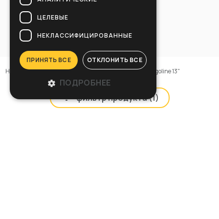
ЦЕЛЕВЫЕ
НЕКЛАССИФИЦИРОВАННЫЕ
ПРИНЯТЬ ВСЕ
ОТКЛОНИТЬ ВСЕ
Home
>
Наименование
>
Однодисковые машины
>
Ergoline 13"
ПОДРОБНЕЕ
фильтр продукта (
1
)
SB 133
Cod: 00-1921BLGH
Сравнить
Перейти на вкладку