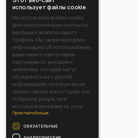
Этот веб-сайт
ITALIAN
использует файлы cookie
ENGLISH
Мы используем файлы cookie
для персонализации контента,
FRENCH
рекламы и анализа нашего
GERMAN
трафика. Мы также передаем
информацию об использовании
SPANISH
вами нашего сайта нашим
RUSSIAN
партнерам по рекламе и
аналитике, которые могут
объединять ее с другой
информацией, которую вы им
предоставили или которую они
собрали в результате
использования вами их услуг.
Прочитайте больше
ОБЯЗАТЕЛЬНЫЕ
АНАЛИТИЧЕСКИЕ